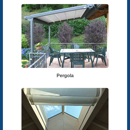
Pergola